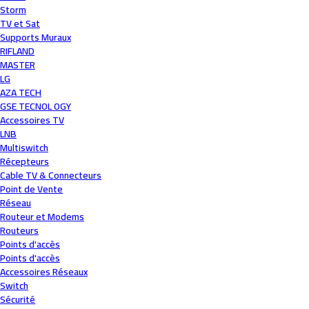
Storm
TV et Sat
Supports Muraux
RIFLAND
MASTER
LG
AZA TECH
GSE TECNOL OGY
Accessoires TV
LNB
Multiswitch
Récepteurs
Cable TV & Connecteurs
Point de Vente
Réseau
Routeur et Modems
Routeurs
Points d'accès
Points d'accès
Accessoires Réseaux
Switch
Sécurité