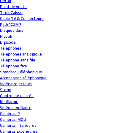
Heron
Point de vente
Tiroir Caisse
Cable TV & Connecteurs
Pack4C2MP
Disques durs
HiLook
Digicode
Téléphones
Téléphones analogique
Téléphone sans file
Téléphone fixe
Standard Téléphonique
Accessoires téléphonique
Vidéo projecteurs
Storm
Contreleur d'accès
Kit Alarme
Vidéosurveillance
Caméras IP
Caméras IMOU
Caméras Intérieures
Caméras Extérieures