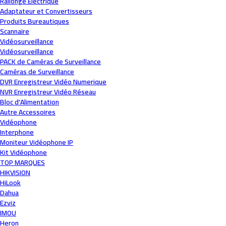
Rallonge Électrique
Adaptateur et Convertisseurs
Produits Bureautiques
Scannaire
Vidéosurveillance
Vidéosurveillance
PACK de Caméras de Surveillance
Caméras de Surveillance
DVR Enregistreur Vidéo Numerique
NVR Enregistreur Vidéo Réseau
Bloc d'Alimentation
Autre Accessoires
Vidéophone
Interphone
Moniteur Vidéophone IP
Kit Vidéophone
TOP MARQUES
HIKVISION
HiLook
Dahua
Ezviz
IMOU
Heron