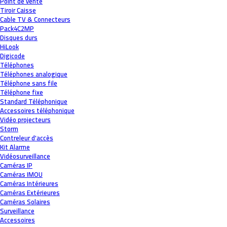
Point de vente
Tiroir Caisse
Cable TV & Connecteurs
Pack4C2MP
Disques durs
HiLook
Digicode
Téléphones
Téléphones analogique
Téléphone sans file
Téléphone fixe
Standard Téléphonique
Accessoires téléphonique
Vidéo projecteurs
Storm
Contreleur d'accès
Kit Alarme
Vidéosurveillance
Caméras IP
Caméras IMOU
Caméras Intérieures
Caméras Extérieures
Caméras Solaires
Surveillance
Accessoires