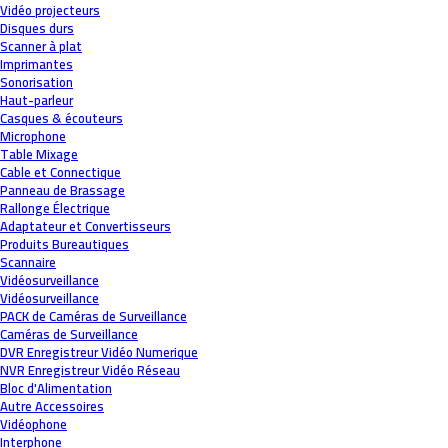
Vidéo projecteurs
Disques durs
Scanner à plat
Imprimantes
Sonorisation
Haut-parleur
Casques & écouteurs
Microphone
Table Mixage
Cable et Connectique
Panneau de Brassage
Rallonge Électrique
Adaptateur et Convertisseurs
Produits Bureautiques
Scannaire
Vidéosurveillance
Vidéosurveillance
PACK de Caméras de Surveillance
Caméras de Surveillance
DVR Enregistreur Vidéo Numerique
NVR Enregistreur Vidéo Réseau
Bloc d'Alimentation
Autre Accessoires
Vidéophone
Interphone