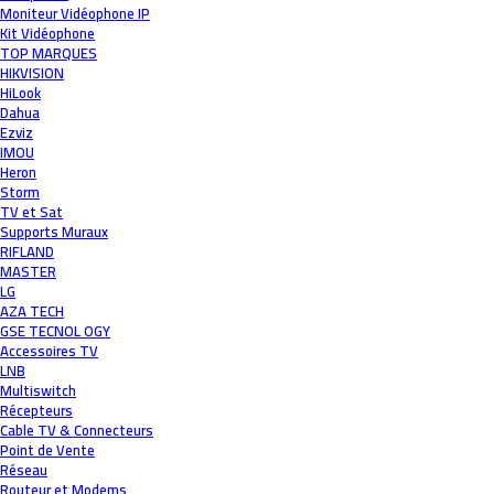
Moniteur Vidéophone IP
Kit Vidéophone
TOP MARQUES
HIKVISION
HiLook
Dahua
Ezviz
IMOU
Heron
Storm
TV et Sat
Supports Muraux
RIFLAND
MASTER
LG
AZA TECH
GSE TECNOL OGY
Accessoires TV
LNB
Multiswitch
Récepteurs
Cable TV & Connecteurs
Point de Vente
Réseau
Routeur et Modems