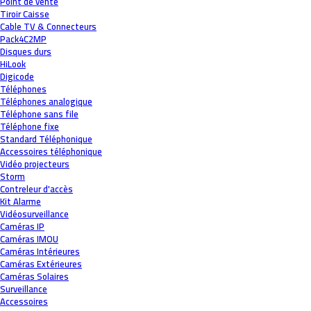
Point de vente
Tiroir Caisse
Cable TV & Connecteurs
Pack4C2MP
Disques durs
HiLook
Digicode
Téléphones
Téléphones analogique
Téléphone sans file
Téléphone fixe
Standard Téléphonique
Accessoires téléphonique
Vidéo projecteurs
Storm
Contreleur d'accès
Kit Alarme
Vidéosurveillance
Caméras IP
Caméras IMOU
Caméras Intérieures
Caméras Extérieures
Caméras Solaires
Surveillance
Accessoires