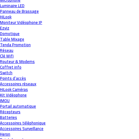
Microphone
Luminaire LED
Panneau de Brassage
HiLook
Moniteur Vidéophone IP
Ezviz
Domotique
Table Mixage
Tenda Promotion
Réseau
Clé Wifi
Routeur & Modems
Coffret info
Switch
Points d’accès
Accessoires réseaux
HiLook Caméras
Kit Vidéophone
IMOU
Portail automatique
Récepteurs
Batteries
Accessoires téléphonique
Accessoires Surveillance
Heron