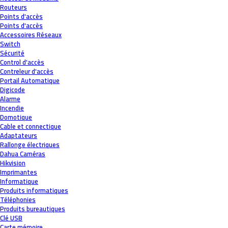
Routeurs
Points d'accès
Points d'accès
Accessoires Réseaux
Switch
Sécurité
Control d'accès
Contreleur d'accès
Portail Automatique
Digicode
Alarme
Incendie
Domotique
Cable et connectique
Adaptateurs
Rallonge électriques
Dahua Caméras
Hikvision
Imprimantes
Informatique
Produits informatiques
Téléphonies
Produits bureautiques
Clé USB
Carte mémoire