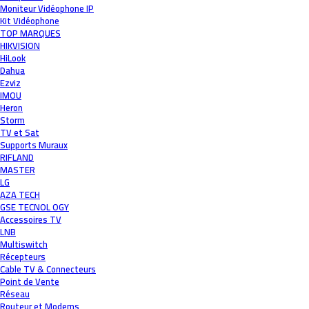
Moniteur Vidéophone IP
Kit Vidéophone
TOP MARQUES
HIKVISION
HiLook
Dahua
Ezviz
IMOU
Heron
Storm
TV et Sat
Supports Muraux
RIFLAND
MASTER
LG
AZA TECH
GSE TECNOL OGY
Accessoires TV
LNB
Multiswitch
Récepteurs
Cable TV & Connecteurs
Point de Vente
Réseau
Routeur et Modems