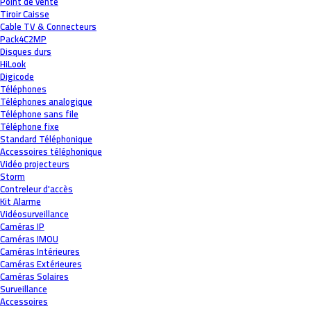
Point de vente
Tiroir Caisse
Cable TV & Connecteurs
Pack4C2MP
Disques durs
HiLook
Digicode
Téléphones
Téléphones analogique
Téléphone sans file
Téléphone fixe
Standard Téléphonique
Accessoires téléphonique
Vidéo projecteurs
Storm
Contreleur d'accès
Kit Alarme
Vidéosurveillance
Caméras IP
Caméras IMOU
Caméras Intérieures
Caméras Extérieures
Caméras Solaires
Surveillance
Accessoires