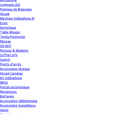
Microphone
Luminaire LED
Panneau de Brassage
HiLook
Moniteur Vidéophone IP
Ezviz
Domotique
Table Mixage
Tenda Promotion
Réseau
Clé Wifi
Routeur & Modems
Coffret info
Switch
Points d’accès
Accessoires réseaux
HiLook Caméras
Kit Vidéophone
IMOU
Portail automatique
Récepteurs
Batteries
Accessoires téléphonique
Accessoires Surveillance
Heron