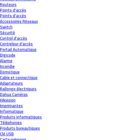
Routeurs
Points d'accès
Points d'accès
Accessoires Réseaux
Switch
Sécurité
Control d'accès
Contreleur d'accès
Portail Automatique
Digicode
Alarme
Incendie
Domotique
Cable et connectique
Adaptateurs
Rallonge électriques
Dahua Caméras
Hikvision
Imprimantes
Informatique
Produits informatiques
Téléphonies
Produits bureautiques
Clé USB
Carte mémoire