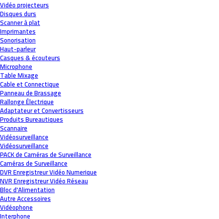
Vidéo projecteurs
Disques durs
Scanner à plat
Imprimantes
Sonorisation
Haut-parleur
Casques & écouteurs
Microphone
Table Mixage
Cable et Connectique
Panneau de Brassage
Rallonge Électrique
Adaptateur et Convertisseurs
Produits Bureautiques
Scannaire
Vidéosurveillance
Vidéosurveillance
PACK de Caméras de Surveillance
Caméras de Surveillance
DVR Enregistreur Vidéo Numerique
NVR Enregistreur Vidéo Réseau
Bloc d'Alimentation
Autre Accessoires
Vidéophone
Interphone